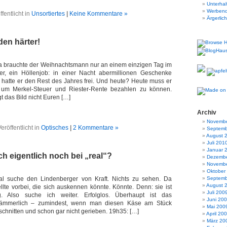
Unterha
Werben
ffentlicht in
Unsortiertes
|
Keine Kommentare »
Ärgerlic
den härter!
da brauchte der Weihnachtsmann nur an einem einzigen Tag im
her, ein Höllenjob: in einer Nacht abermillionen Geschenke
ür hatte er den Rest des Jahres frei. Und heute? Heute muss er
 um Merkel-Steuer und Riester-Rente bezahlen zu können.
gt das Bild nicht Euren […]
Archiv
Novembe
eröffentlicht in
Optisches
|
2 Kommentare »
Septemb
August 
Juli 201
Januar 
h eigentlich noch bei „real“?
Dezembe
Novembe
Oktober
l suche den Lindenberger von Kraft. Nichts zu sehen. Da
Septemb
August 
lte vorbei, die sich auskennen könnte. Könnte. Denn: sie ist
Juli 200
g. Also suche ich weiter. Erfolglos. Überhaupt ist das
Juni 20
 jämmerlich – zumindest, wenn man diesen Käse am Stück
Mai 200
eschnitten und schon gar nicht gerieben. 19h35: […]
April 20
März 20