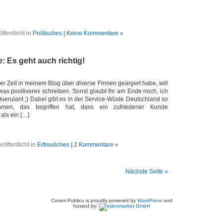
ffentlicht in
Politisches
|
Keine Kommentare »
 Es geht auch richtig!
zter Zeit in meinem Blog über diverse Firmen geärgert habe, will
was positiveres schreiben. Sonst glaubt Ihr am Ende noch, ich
Querulant ;) Dabei gibt es in der Service-Wüste Deutschland so
men, das begriffen hat, dass ein zufriedener Kunde
 als ein […]
röffentlicht in
Erfreuliches
|
2 Kommentare »
Nächste Seite »
Coram Publico is proudly powered by
WordPress
and
hosted by: