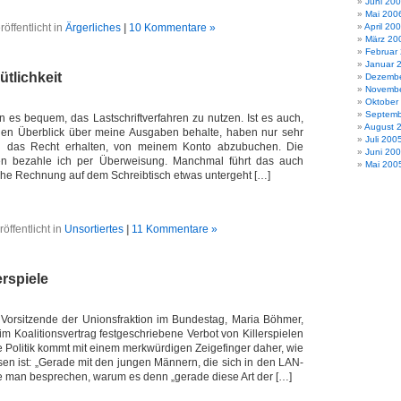
Juni 20
Mai 200
röffentlicht in
Ärgerliches
|
10 Kommentare »
April 20
März 20
Februar
Januar 
tlichkeit
Dezembe
Novembe
Oktober
Septemb
 es bequem, das Lastschriftverfahren zu nutzen. Ist es auch,
August 
den Überblick über meine Ausgaben behalte, haben nur sehr
Juli 200
en das Recht erhalten, von meinem Konto abzubuchen. Die
Juni 20
n bezahle ich per Überweisung. Manchmal führt das auch
Mai 200
che Rechnung auf dem Schreibtisch etwas untergeht […]
röffentlicht in
Unsortiertes
|
11 Kommentare »
erspiele
e Vorsitzende der Unionsfraktion im Bundestag, Maria Böhmer,
 im Koalitionsvertrag festgeschriebene Verbot von Killerspielen
ie Politik kommt mit einem merkwürdigen Zeigefinger daher, wie
n ist: „Gerade mit den jungen Männern, die sich in den LAN-
se man besprechen, warum es denn „gerade diese Art der […]