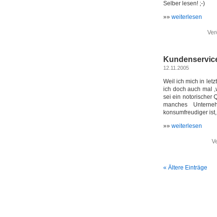
Selber lesen! ;-)
»»
weiterlesen
Verö
Kundenservice:
12.11.2005
Weil ich mich in let
ich doch auch mal ‚
sei ein notorischer 
manches Unterneh
konsumfreudiger ist,
»»
weiterlesen
Ve
« Ältere Einträge