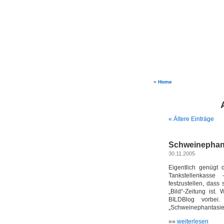
»
Home
« Ältere Einträge
Schweinephan
30.11.2005
Eigentlich genügt 
Tankstellenkasse
festzustellen, dass
„Bild“-Zeitung ist
BILDBlog vorbei
„Schweinephantasien
»»
weiterlesen