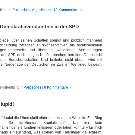
tlicht in
Politisches
,
Ärgerliches
|
18 Kommentare »
Demokratieverständnis in der SPD
egel über seinen Schatten springt und plötzlich mahnend
erscheidung zwischen sturzkonservativen bis rechtsradikalen
ngen einerseits und liberalen, weltoffenen Verbindungen
e der SPD noch einiges Kopfzerbrechen bereiten. Denn nicht
sind Burschenschaften. Und beileibe nicht überall wird mit
die Niederlage der Deutschen im Zweiten Weltkrieg beweint,
eröffentlicht in
Politisches
|
8 Kommentare »
 stupid!
pid!“ lautet die Überschrift einer interessanten Wette im Zeit-Blog
 So funktioniert Kapitalismus“. Ich bin kein
aflter, der sie fundiert kritisieren oder loben könnte – für mich
chaus einleuchtend, was Robert von Heusinger da schreibt.