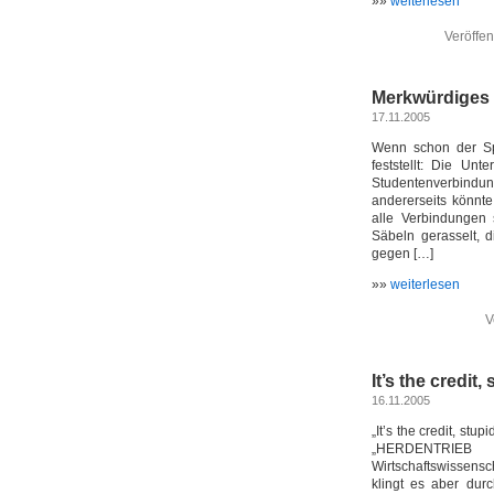
»»
weiterlesen
Veröffen
Merkwürdiges 
17.11.2005
Wenn schon der Spi
feststellt: Die Unt
Studentenverbindu
andererseits könnt
alle Verbindungen 
Säbeln gerasselt, 
gegen […]
»»
weiterlesen
V
It’s the credit,
16.11.2005
„It’s the credit, stu
„HERDENTRIEB –
Wirtschaftswissensch
klingt es aber dur