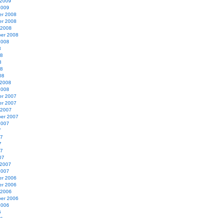
 2009
2009
r 2008
r 2008
 2008
er 2008
2008
8
08
8
08
08
 2008
2008
r 2007
r 2007
 2007
er 2007
2007
7
07
7
07
07
 2007
2007
r 2006
r 2006
 2006
er 2006
2006
6