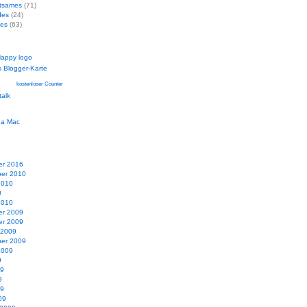
ltsames
(71)
des
(24)
hes
(63)
kostenloser Counter
r 2016
er 2010
2010
0
2010
r 2009
r 2009
 2009
er 2009
2009
9
09
9
09
09