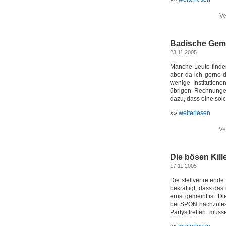
Ve
Badische Gemü
23.11.2005
Manche Leute finden
aber da ich gerne 
wenige Institution
übrigen Rechnunge
dazu, dass eine sol
»»
weiterlesen
Ve
Die bösen Kill
17.11.2005
Die stellvertretend
bekräftigt, dass das
ernst gemeint ist. D
bei SPON nachzulese
Partys treffen“ müs