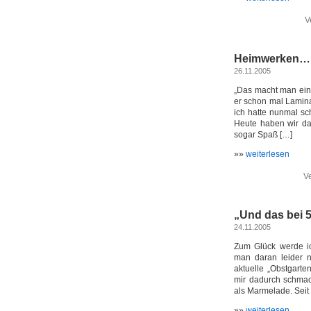
V
Heimwerken…
26.11.2005
„Das macht man einm
er schon mal Lamina
ich hatte nunmal sc
Heute haben wir da
sogar Spaß […]
»»
weiterlesen
Ve
„Und das bei 
24.11.2005
Zum Glück werde ic
man daran leider n
aktuelle „Obstgarte
mir dadurch schmac
als Marmelade. Seit
»»
weiterlesen