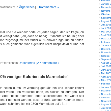
Februar
Januar 
eröffentlicht in
Ärgerliches
|
8 Kommentare »
Dezembe
Novembe
Oktober
Septemb
August 
Juli 200
Juni 20
Mai 200
al und nie wieder!“ hörte ich jeden sagen, den ich fragte, ob
April 20
t verlegt habe. „Ah, doch so nervig…“ dachte ich bei mir, aber
März 20
hon zugesagt, meiner Mutter auf Renovierungs-Trip zu helfen.
Februar
s auch gemacht. War eigentlich recht unspektakulär und hat
Januar 
Dezembe
Novembe
Oktober
Septemb
röffentlicht in
Unsortiertes
|
2 Kommentare »
August 
Juli 200
Juni 20
Mai 200
50% weniger Kalorien als Marmelade“
April 20
März 20
Februar
Januar 
h selten durch TV-Werbung gequält, hin und wieder kommt
Dezembe
icht vorbei. Ich versuche dann, es stoisch zu ertragen. Der
Novembe
n“-Spot spottet allerdings jeder Beschreibung. Der Quark soll
Oktober
khaft gemacht werden, dass er 50% weniger Kalorien habe,
Septemb
 wann schmiere ich mir 150g Marmelade auf’s […]
August 
Juli 200