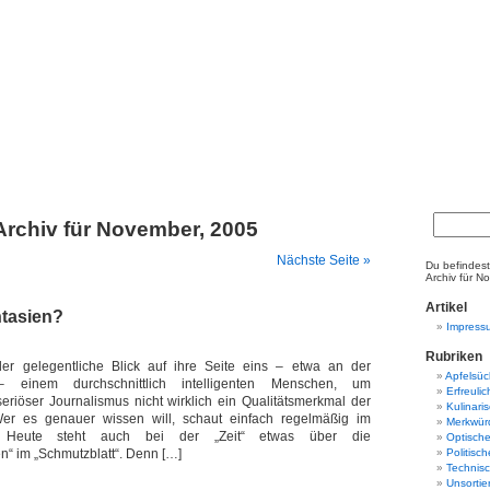
Archiv für November, 2005
Nächste Seite »
Du befindest
Archiv für N
Artikel
tasien?
Impress
Rubriken
der gelegentliche Blick auf ihre Seite eins – etwa an der
Apfelsüc
 – einem durchschnittlich intelligenten Menschen, um
Erfreuli
 seriöser Journalismus nicht wirklich ein Qualitätsmerkmal der
Kulinari
. Wer es genauer wissen will, schaut einfach regelmäßig im
Merkwür
. Heute steht auch bei der „Zeit“ etwas über die
Optisch
“ im „Schmutzblatt“. Denn […]
Politisc
Technis
Unsortie