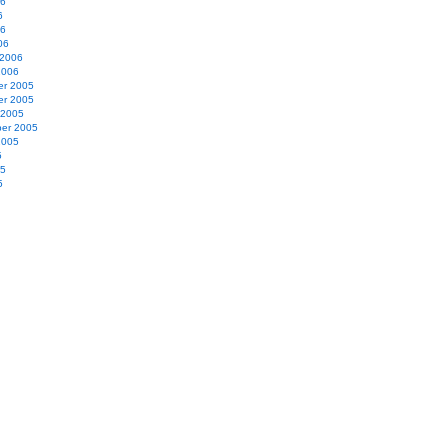
06
6
06
06
 2006
2006
r 2005
r 2005
 2005
er 2005
2005
5
05
5