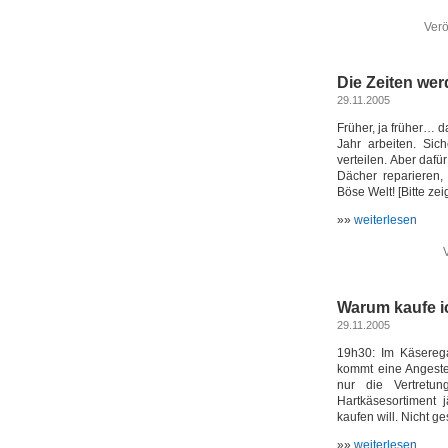
Verö
Die Zeiten wer
29.11.2005
Früher, ja früher… 
Jahr arbeiten. Sic
verteilen. Aber daf
Dächer reparieren,
Böse Welt! [Bitte zei
»»
weiterlesen
V
Warum kaufe ic
29.11.2005
19h30: Im Käserega
kommt eine Angestel
nur die Vertretun
Hartkäsesortiment
kaufen will. Nicht g
»»
weiterlesen